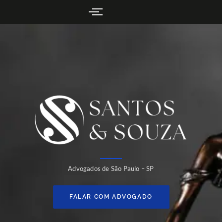
Advogados de São Paulo – SP
FALAR COM ADVOGADO