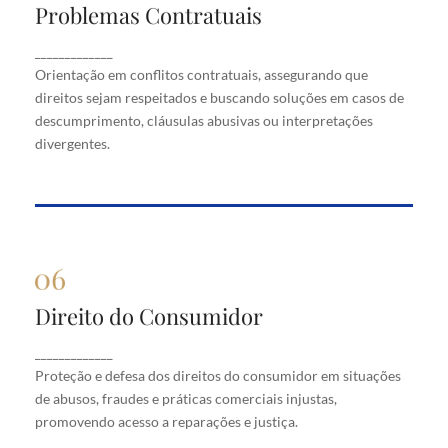
Problemas Contratuais
Problemas Contratuais
Orientação em conflitos contratuais, assegurando
_____________
que direitos sejam respeitados e buscando soluções
Orientação em conflitos contratuais, assegurando que
em casos de descumprimento, cláusulas abusivas
direitos sejam respeitados e buscando soluções em casos de
ou interpretações divergentes.
descumprimento, cláusulas abusivas ou interpretações
divergentes.
Direito do Consumidor
Direito do Consumidor
Proteção e defesa dos direitos do consumidor em
_____________
situações de abusos, fraudes e práticas comerciais
Proteção e defesa dos direitos do consumidor em situações
injustas, promovendo acesso a reparações e justiça.
de abusos, fraudes e práticas comerciais injustas,
promovendo acesso a reparações e justiça.