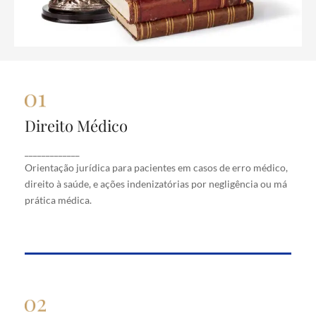
Direito Médico
Direito Médico
Orientação jurídica para pacientes em casos de
_____________
erro médico, direito à saúde, e ações indenizatórias
Orientação jurídica para pacientes em casos de erro médico,
por negligência ou má prática médica.
direito à saúde, e ações indenizatórias por negligência ou má
prática médica.