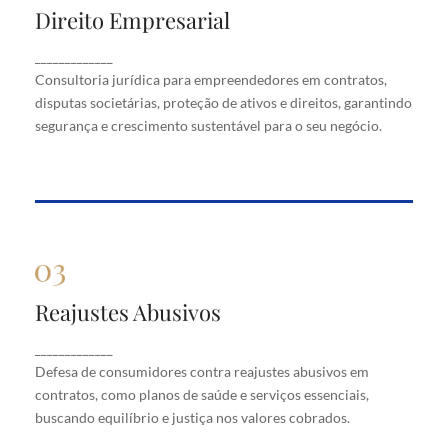
Direito Empresarial
Direito Empresarial
Consultoria jurídica para empreendedores em
_____________
contratos, disputas societárias, proteção de ativos
Consultoria jurídica para empreendedores em contratos,
e direitos, garantindo segurança e crescimento
disputas societárias, proteção de ativos e direitos, garantindo
sustentável para o seu negócio.
segurança e crescimento sustentável para o seu negócio.
Reajustes Abusivos
Reajustes Abusivos
Defesa de consumidores contra reajustes abusivos
_____________
em contratos, como planos de saúde e serviços
Defesa de consumidores contra reajustes abusivos em
essenciais, buscando equilíbrio e justiça nos valores
cobrados.
contratos, como planos de saúde e serviços essenciais,
buscando equilíbrio e justiça nos valores cobrados.