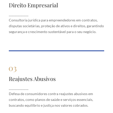
Direito Empresarial
Direito Empresarial
Consultoria jurídica para empreendedores em
_____________
contratos, disputas societárias, proteção de ativos
Consultoria jurídica para empreendedores em contratos,
e direitos, garantindo segurança e crescimento
disputas societárias, proteção de ativos e direitos, garantindo
sustentável para o seu negócio.
segurança e crescimento sustentável para o seu negócio.
Reajustes Abusivos
Reajustes Abusivos
Defesa de consumidores contra reajustes abusivos
_____________
em contratos, como planos de saúde e serviços
Defesa de consumidores contra reajustes abusivos em
essenciais, buscando equilíbrio e justiça nos valores
cobrados.
contratos, como planos de saúde e serviços essenciais,
buscando equilíbrio e justiça nos valores cobrados.