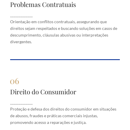
Problemas Contratuais
Problemas Contratuais
Orientação em conflitos contratuais, assegurando
_____________
que direitos sejam respeitados e buscando soluções
Orientação em conflitos contratuais, assegurando que
em casos de descumprimento, cláusulas abusivas
direitos sejam respeitados e buscando soluções em casos de
ou interpretações divergentes.
descumprimento, cláusulas abusivas ou interpretações
divergentes.
Direito do Consumidor
Direito do Consumidor
Proteção e defesa dos direitos do consumidor em
_____________
situações de abusos, fraudes e práticas comerciais
Proteção e defesa dos direitos do consumidor em situações
injustas, promovendo acesso a reparações e justiça.
de abusos, fraudes e práticas comerciais injustas,
promovendo acesso a reparações e justiça.