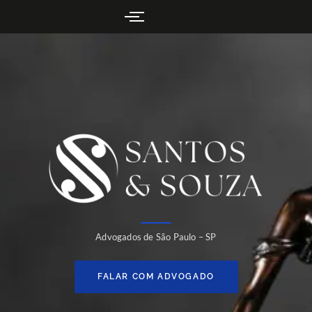
Advogados de São Paulo – SP
FALAR COM ADVOGADO