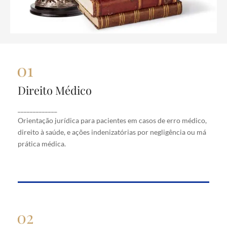
Direito Médico
Direito Médico
Orientação jurídica para pacientes em casos de
_____________
erro médico, direito à saúde, e ações indenizatórias
Orientação jurídica para pacientes em casos de erro médico,
por negligência ou má prática médica.
direito à saúde, e ações indenizatórias por negligência ou má
prática médica.