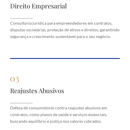
Direito Empresarial
Direito Empresarial
Consultoria jurídica para empreendedores em
_____________
contratos, disputas societárias, proteção de ativos
Consultoria jurídica para empreendedores em contratos,
e direitos, garantindo segurança e crescimento
disputas societárias, proteção de ativos e direitos, garantindo
sustentável para o seu negócio.
segurança e crescimento sustentável para o seu negócio.
Reajustes Abusivos
Reajustes Abusivos
Defesa de consumidores contra reajustes abusivos
_____________
em contratos, como planos de saúde e serviços
Defesa de consumidores contra reajustes abusivos em
essenciais, buscando equilíbrio e justiça nos valores
cobrados.
contratos, como planos de saúde e serviços essenciais,
buscando equilíbrio e justiça nos valores cobrados.