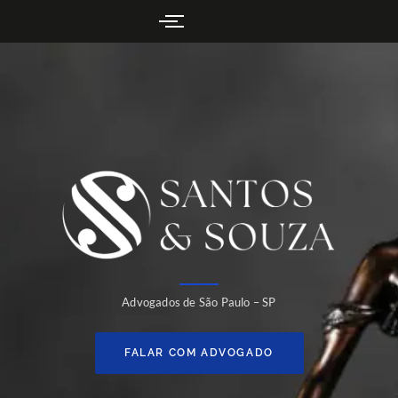
Advogados de São Paulo – SP
FALAR COM ADVOGADO