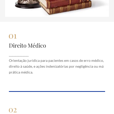
Direito Médico
Direito Médico
Orientação jurídica para pacientes em casos de
_____________
erro médico, direito à saúde, e ações indenizatórias
Orientação jurídica para pacientes em casos de erro médico,
por negligência ou má prática médica.
direito à saúde, e ações indenizatórias por negligência ou má
prática médica.