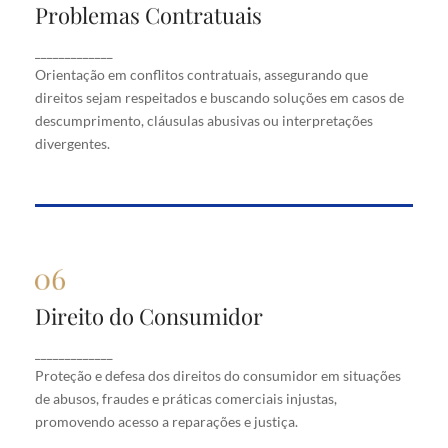
Problemas Contratuais
Problemas Contratuais
Orientação em conflitos contratuais, assegurando
_____________
que direitos sejam respeitados e buscando soluções
Orientação em conflitos contratuais, assegurando que
em casos de descumprimento, cláusulas abusivas
direitos sejam respeitados e buscando soluções em casos de
ou interpretações divergentes.
descumprimento, cláusulas abusivas ou interpretações
divergentes.
Direito do Consumidor
Direito do Consumidor
Proteção e defesa dos direitos do consumidor em
_____________
situações de abusos, fraudes e práticas comerciais
Proteção e defesa dos direitos do consumidor em situações
injustas, promovendo acesso a reparações e justiça.
de abusos, fraudes e práticas comerciais injustas,
promovendo acesso a reparações e justiça.