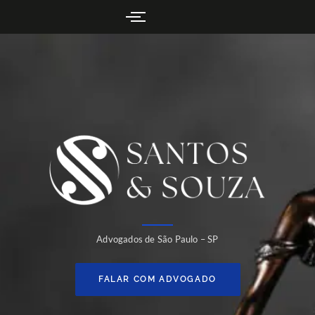
Advogados de São Paulo – SP
FALAR COM ADVOGADO