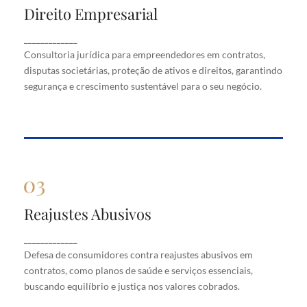
Direito Empresarial
Direito Empresarial
Consultoria jurídica para empreendedores em
_____________
contratos, disputas societárias, proteção de ativos
Consultoria jurídica para empreendedores em contratos,
e direitos, garantindo segurança e crescimento
disputas societárias, proteção de ativos e direitos, garantindo
sustentável para o seu negócio.
segurança e crescimento sustentável para o seu negócio.
Reajustes Abusivos
Reajustes Abusivos
Defesa de consumidores contra reajustes abusivos
_____________
em contratos, como planos de saúde e serviços
Defesa de consumidores contra reajustes abusivos em
essenciais, buscando equilíbrio e justiça nos valores
cobrados.
contratos, como planos de saúde e serviços essenciais,
buscando equilíbrio e justiça nos valores cobrados.