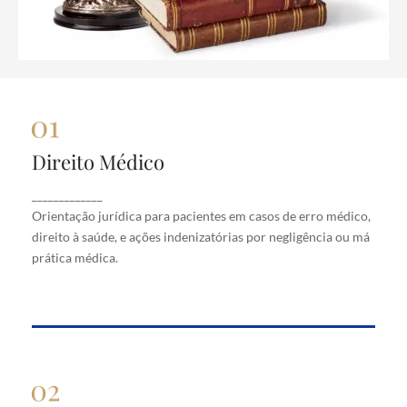
Direito Médico
Direito Médico
Orientação jurídica para pacientes em casos de
_____________
erro médico, direito à saúde, e ações indenizatórias
Orientação jurídica para pacientes em casos de erro médico,
por negligência ou má prática médica.
direito à saúde, e ações indenizatórias por negligência ou má
prática médica.