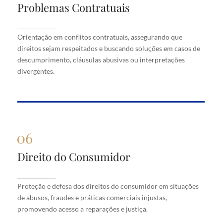
Problemas Contratuais
Problemas Contratuais
Orientação em conflitos contratuais, assegurando
_____________
que direitos sejam respeitados e buscando soluções
Orientação em conflitos contratuais, assegurando que
em casos de descumprimento, cláusulas abusivas
direitos sejam respeitados e buscando soluções em casos de
ou interpretações divergentes.
descumprimento, cláusulas abusivas ou interpretações
divergentes.
Direito do Consumidor
Direito do Consumidor
Proteção e defesa dos direitos do consumidor em
_____________
situações de abusos, fraudes e práticas comerciais
Proteção e defesa dos direitos do consumidor em situações
injustas, promovendo acesso a reparações e justiça.
de abusos, fraudes e práticas comerciais injustas,
promovendo acesso a reparações e justiça.