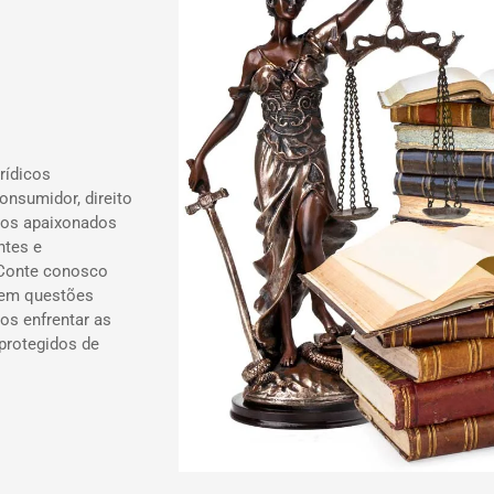
rídicos
onsumidor, direito
ados apaixonados
ntes e
 Conte conosco
 em questões
os enfrentar as
 protegidos de