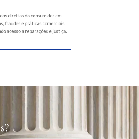
efesa dos direitos do consumidor
s de abusos, fraudes e práticas
 injustas, promovendo acesso a
 dos direitos do consumidor em
reparações e justiça.
s, fraudes e práticas comerciais
do acesso a reparações e justiça.
as?