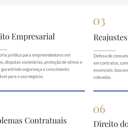
ito Empresarial
Reajustes
Direito Empresarial
Rea
onsultoria jurídica para empreendedores em
Defesa de 
_____
_____________
contratos, disputas societárias, proteção de
abusivos em c
oria jurídica para empreendedores em
Defesa de consumi
ativos e direitos, garantindo segurança e
serviços es
s, disputas societárias, proteção de ativos e
em contratos, com
crescimento sustentável para o seu negócio.
just
s, garantindo segurança e crescimento
essenciais, buscand
vel para o seu negócio.
cobrados.
Problemas Contratuais
blemas Contratuais
Direi
Direito 
Orientação em conflitos contratuais,