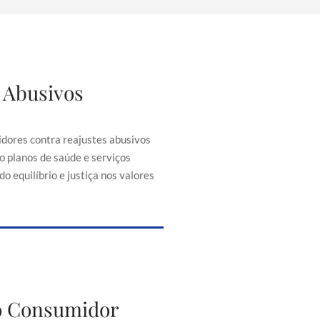
 Abusivos
justes Abusivos
consumidores contra reajustes
ontratos, como planos de saúde e
dores contra reajustes abusivos
senciais, buscando equilíbrio e
o planos de saúde e serviços
iça nos valores cobrados.
o equilíbrio e justiça nos valores
to do Consumidor
do Consumidor