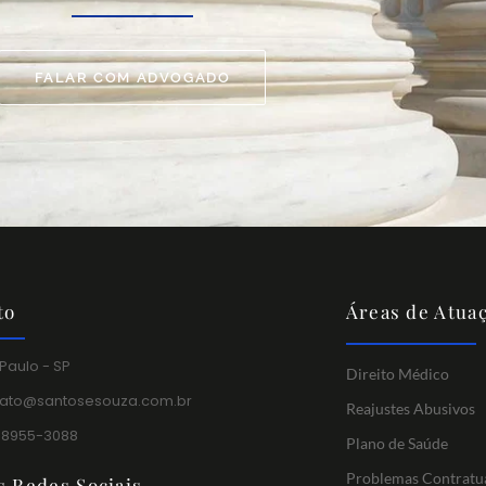
FALAR COM ADVOGADO
to
Áreas de Atua
Paulo - SP
Direito Médico
tato@santosesouza.com.br
Reajustes Abusivos
 98955-3088
Plano de Saúde
Problemas Contratu
s Redes Sociais