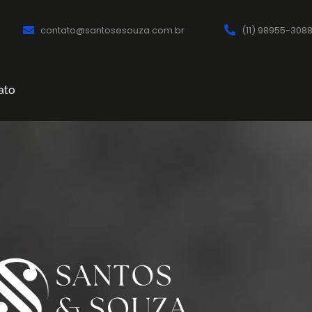
contato@santosesouza.com.br
(11) 98955-308
ato