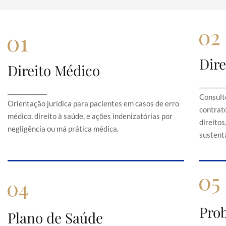
Dire
Direito Médico
Direito Médico
Orientação jurídica para pacientes em casos de
C
________
_____________
erro médico, direito à saúde, e ações
Consult
indenizatórias por negligência ou má prática
Orientação jurídica para pacientes em casos de erro
contrato
médica.
médico, direito à saúde, e ações indenizatórias por
direito
negligência ou má prática médica.
sustentá
Pro
Plano de Saúde
Plano de Saúde