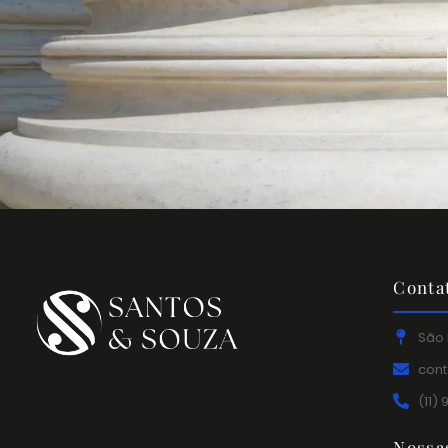
Conta
São 
con
(11)
Nossa