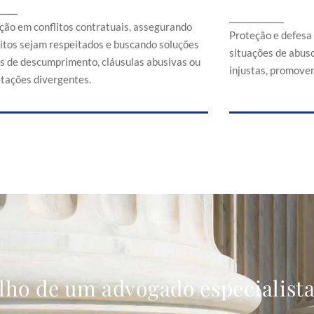
Proteção e d
_____
ssegurando que direitos sejam respeitados e
_____________
em situaçõe
buscando soluções em casos de
ção em conflitos contratuais, assegurando
comerciais
Proteção e defesa
descumprimento, cláusulas abusivas ou
eitos sejam respeitados e buscando soluções
situações de abuso
interpretações divergentes.
s de descumprimento, cláusulas abusivas ou
injustas, promoven
etações divergentes.
lho de um advogado especialist