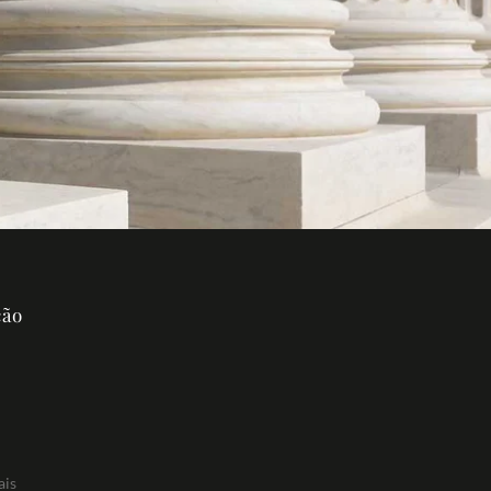
ção
ais