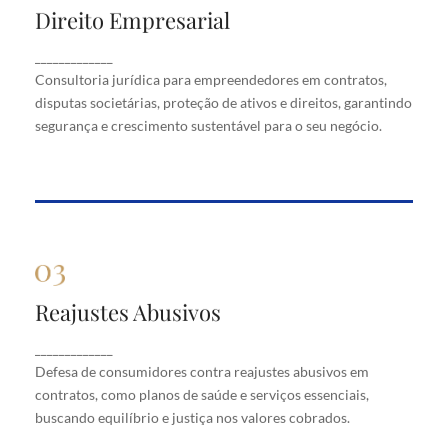
Direito Empresarial
Direito Empresarial
Consultoria jurídica para empreendedores em
_____________
contratos, disputas societárias, proteção de ativos
Consultoria jurídica para empreendedores em contratos,
e direitos, garantindo segurança e crescimento
disputas societárias, proteção de ativos e direitos, garantindo
sustentável para o seu negócio.
segurança e crescimento sustentável para o seu negócio.
Reajustes Abusivos
Reajustes Abusivos
Defesa de consumidores contra reajustes abusivos
_____________
em contratos, como planos de saúde e serviços
Defesa de consumidores contra reajustes abusivos em
essenciais, buscando equilíbrio e justiça nos valores
cobrados.
contratos, como planos de saúde e serviços essenciais,
buscando equilíbrio e justiça nos valores cobrados.