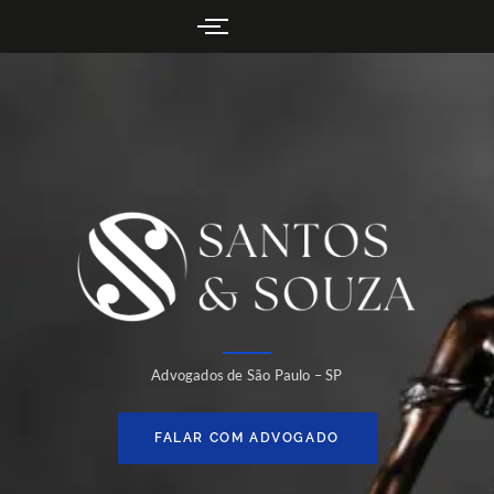
Advogados de São Paulo – SP
FALAR COM ADVOGADO