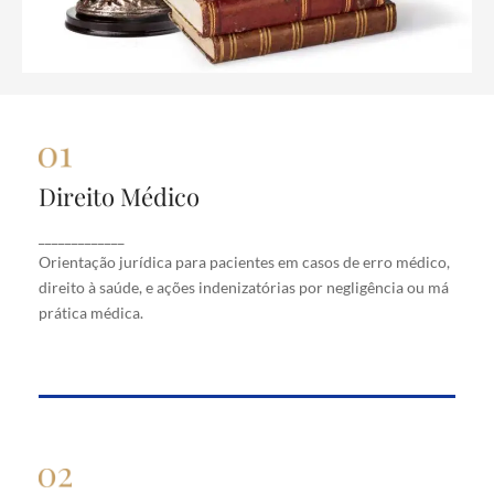
Direito Médico
Direito Médico
Orientação jurídica para pacientes em casos de
_____________
erro médico, direito à saúde, e ações indenizatórias
Orientação jurídica para pacientes em casos de erro médico,
por negligência ou má prática médica.
direito à saúde, e ações indenizatórias por negligência ou má
prática médica.