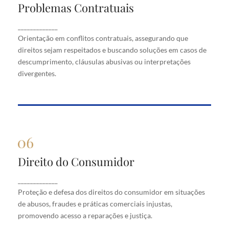
Problemas Contratuais
Problemas Contratuais
Orientação em conflitos contratuais, assegurando
_____________
que direitos sejam respeitados e buscando soluções
Orientação em conflitos contratuais, assegurando que
em casos de descumprimento, cláusulas abusivas
direitos sejam respeitados e buscando soluções em casos de
ou interpretações divergentes.
descumprimento, cláusulas abusivas ou interpretações
divergentes.
Direito do Consumidor
Direito do Consumidor
Proteção e defesa dos direitos do consumidor em
_____________
situações de abusos, fraudes e práticas comerciais
Proteção e defesa dos direitos do consumidor em situações
injustas, promovendo acesso a reparações e justiça.
de abusos, fraudes e práticas comerciais injustas,
promovendo acesso a reparações e justiça.