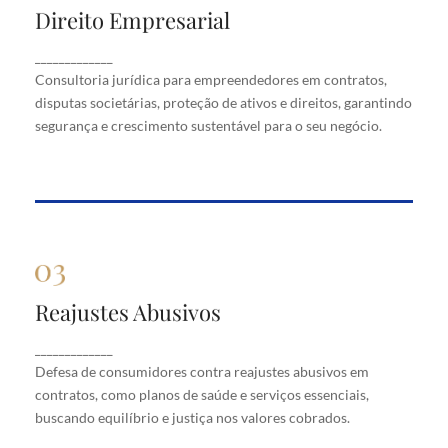
Direito Empresarial
Direito Empresarial
Consultoria jurídica para empreendedores em
_____________
contratos, disputas societárias, proteção de ativos
Consultoria jurídica para empreendedores em contratos,
e direitos, garantindo segurança e crescimento
disputas societárias, proteção de ativos e direitos, garantindo
sustentável para o seu negócio.
segurança e crescimento sustentável para o seu negócio.
Reajustes Abusivos
Reajustes Abusivos
Defesa de consumidores contra reajustes abusivos
_____________
em contratos, como planos de saúde e serviços
Defesa de consumidores contra reajustes abusivos em
essenciais, buscando equilíbrio e justiça nos valores
cobrados.
contratos, como planos de saúde e serviços essenciais,
buscando equilíbrio e justiça nos valores cobrados.