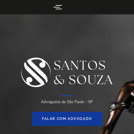
Advogados de São Paulo – SP
FALAR COM ADVOGADO