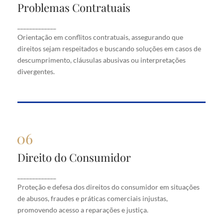
Problemas Contratuais
Problemas Contratuais
Orientação em conflitos contratuais, assegurando
_____________
que direitos sejam respeitados e buscando soluções
Orientação em conflitos contratuais, assegurando que
em casos de descumprimento, cláusulas abusivas
direitos sejam respeitados e buscando soluções em casos de
ou interpretações divergentes.
descumprimento, cláusulas abusivas ou interpretações
divergentes.
Direito do Consumidor
Direito do Consumidor
Proteção e defesa dos direitos do consumidor em
_____________
situações de abusos, fraudes e práticas comerciais
Proteção e defesa dos direitos do consumidor em situações
injustas, promovendo acesso a reparações e justiça.
de abusos, fraudes e práticas comerciais injustas,
promovendo acesso a reparações e justiça.