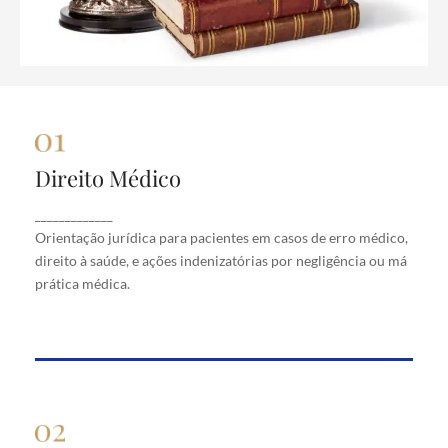
Direito Médico
Direito Médico
Orientação jurídica para pacientes em casos de
_____________
erro médico, direito à saúde, e ações indenizatórias
Orientação jurídica para pacientes em casos de erro médico,
por negligência ou má prática médica.
direito à saúde, e ações indenizatórias por negligência ou má
prática médica.