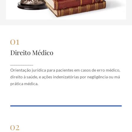
Direito Médico
Direito Médico
Orientação jurídica para pacientes em casos de
_____________
erro médico, direito à saúde, e ações indenizatórias
Orientação jurídica para pacientes em casos de erro médico,
por negligência ou má prática médica.
direito à saúde, e ações indenizatórias por negligência ou má
prática médica.