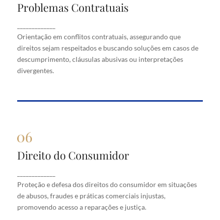
Problemas Contratuais
Problemas Contratuais
Orientação em conflitos contratuais, assegurando
_____________
que direitos sejam respeitados e buscando soluções
Orientação em conflitos contratuais, assegurando que
em casos de descumprimento, cláusulas abusivas
direitos sejam respeitados e buscando soluções em casos de
ou interpretações divergentes.
descumprimento, cláusulas abusivas ou interpretações
divergentes.
Direito do Consumidor
Direito do Consumidor
Proteção e defesa dos direitos do consumidor em
_____________
situações de abusos, fraudes e práticas comerciais
Proteção e defesa dos direitos do consumidor em situações
injustas, promovendo acesso a reparações e justiça.
de abusos, fraudes e práticas comerciais injustas,
promovendo acesso a reparações e justiça.