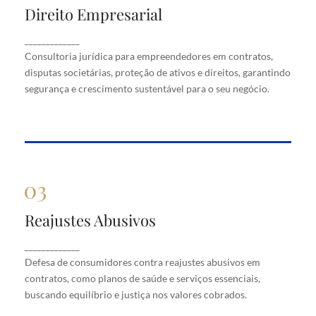
Direito Empresarial
Direito Empresarial
Consultoria jurídica para empreendedores em
_____________
contratos, disputas societárias, proteção de ativos
Consultoria jurídica para empreendedores em contratos,
e direitos, garantindo segurança e crescimento
disputas societárias, proteção de ativos e direitos, garantindo
sustentável para o seu negócio.
segurança e crescimento sustentável para o seu negócio.
Reajustes Abusivos
Reajustes Abusivos
Defesa de consumidores contra reajustes abusivos
_____________
em contratos, como planos de saúde e serviços
Defesa de consumidores contra reajustes abusivos em
essenciais, buscando equilíbrio e justiça nos valores
cobrados.
contratos, como planos de saúde e serviços essenciais,
buscando equilíbrio e justiça nos valores cobrados.