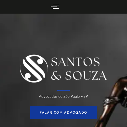
Advogados de São Paulo – SP
FALAR COM ADVOGADO