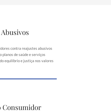
 Abusivos
justes Abusivos
consumidores contra reajustes
ontratos, como planos de saúde e
dores contra reajustes abusivos
senciais, buscando equilíbrio e
o planos de saúde e serviços
iça nos valores cobrados.
o equilíbrio e justiça nos valores
to do Consumidor
do Consumidor