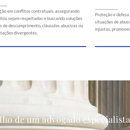
Proteção e d
_____
ssegurando que direitos sejam respeitados e
_____________
em situaçõe
buscando soluções em casos de
ção em conflitos contratuais, assegurando
comerciais
Proteção e defesa
descumprimento, cláusulas abusivas ou
eitos sejam respeitados e buscando soluções
situações de abuso
interpretações divergentes.
s de descumprimento, cláusulas abusivas ou
injustas, promoven
etações divergentes.
lho de um advogado especialist