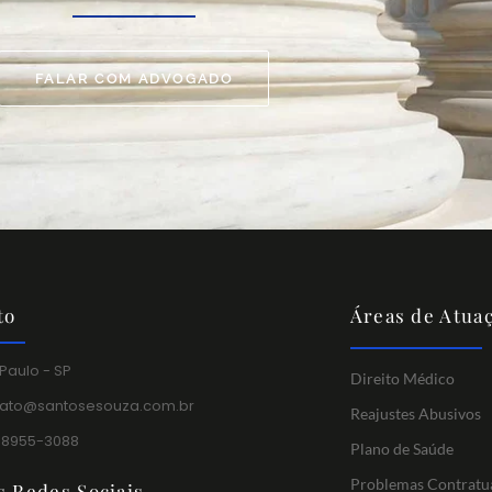
FALAR COM ADVOGADO
to
Áreas de Atua
Paulo - SP
Direito Médico
tato@santosesouza.com.br
Reajustes Abusivos
 98955-3088
Plano de Saúde
Problemas Contratu
s Redes Sociais