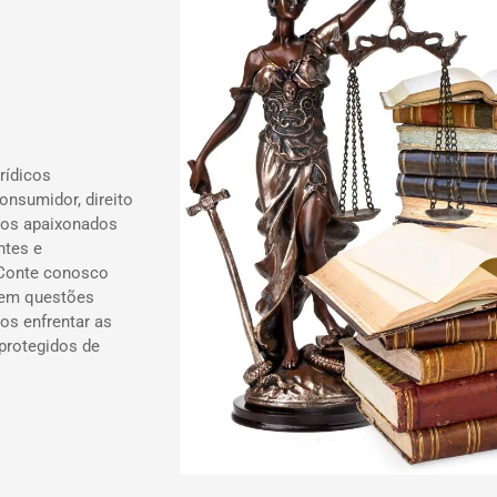
rídicos
onsumidor, direito
ados apaixonados
ntes e
 Conte conosco
 em questões
os enfrentar as
 protegidos de