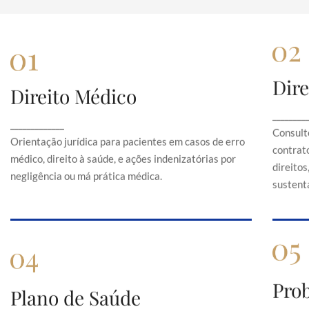
Dire
Direito Médico
Direito Médico
Orientação jurídica para pacientes em casos de
C
________
_____________
erro médico, direito à saúde, e ações
Consult
indenizatórias por negligência ou má prática
Orientação jurídica para pacientes em casos de erro
contrato
médica.
médico, direito à saúde, e ações indenizatórias por
direito
negligência ou má prática médica.
sustentá
Pro
Plano de Saúde
Plano de Saúde