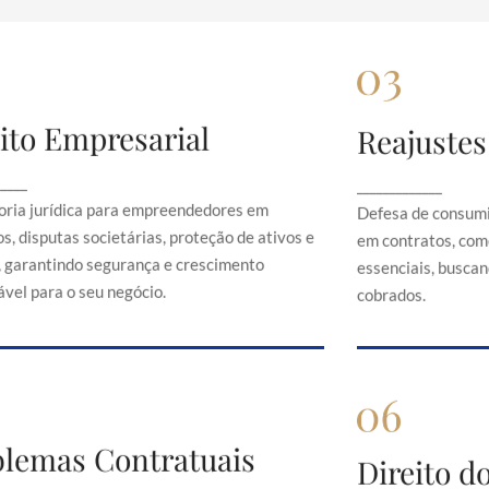
ito Empresarial
Reajustes
Direito Empresarial
Rea
onsultoria jurídica para empreendedores em
Defesa de 
_____
_____________
contratos, disputas societárias, proteção de
abusivos em c
oria jurídica para empreendedores em
Defesa de consumi
ativos e direitos, garantindo segurança e
serviços es
s, disputas societárias, proteção de ativos e
em contratos, com
crescimento sustentável para o seu negócio.
just
s, garantindo segurança e crescimento
essenciais, buscand
vel para o seu negócio.
cobrados.
Problemas Contratuais
blemas Contratuais
Direi
Direito 
Orientação em conflitos contratuais,