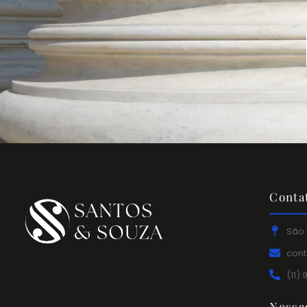
Conta
São 
con
(11)
Nossa