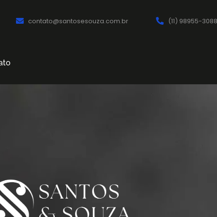
contato@santosesouza.com.br
(11) 98955-308
ato