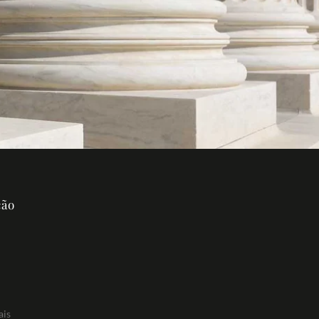
ção
ais