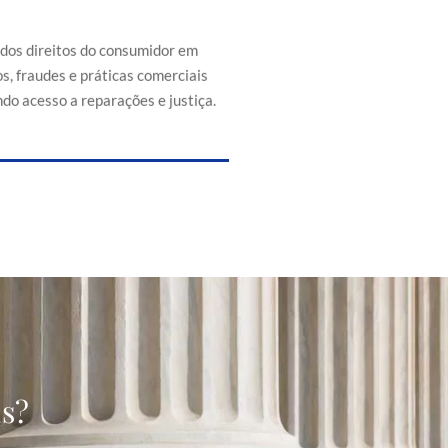
efesa dos direitos do consumidor
s de abusos, fraudes e práticas
 injustas, promovendo acesso a
 dos direitos do consumidor em
reparações e justiça.
s, fraudes e práticas comerciais
do acesso a reparações e justiça.
as?