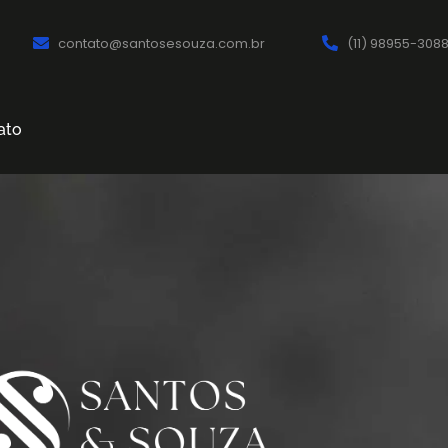
contato@santosesouza.com.br
(11) 98955-308
ato