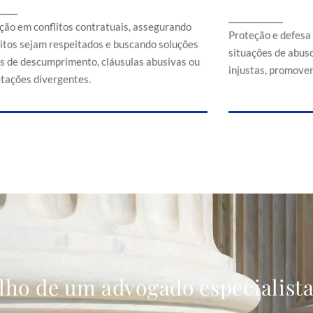
Proteção e d
_____
ssegurando que direitos sejam respeitados e
_____________
em situaçõe
buscando soluções em casos de
ção em conflitos contratuais, assegurando
comerciais
Proteção e defesa
descumprimento, cláusulas abusivas ou
eitos sejam respeitados e buscando soluções
situações de abuso
interpretações divergentes.
s de descumprimento, cláusulas abusivas ou
injustas, promoven
etações divergentes.
lho de um advogado especialist