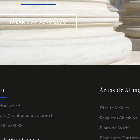
FALAR COM ADVOGADO
to
Áreas de Atua
Paulo - SP
Direito Médico
tato@santosesouza.com.br
Reajustes Abusivos
 98955-3088
Plano de Saúde
Problemas Contratu
s Redes Sociais