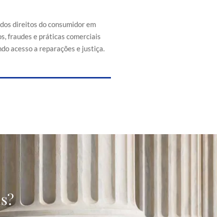
efesa dos direitos do consumidor
s de abusos, fraudes e práticas
 injustas, promovendo acesso a
 dos direitos do consumidor em
reparações e justiça.
s, fraudes e práticas comerciais
do acesso a reparações e justiça.
as?