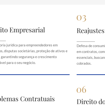
ito Empresarial
Reajustes
Direito Empresarial
Rea
onsultoria jurídica para empreendedores em
Defesa de 
_____
_____________
contratos, disputas societárias, proteção de
abusivos em c
oria jurídica para empreendedores em
Defesa de consumi
ativos e direitos, garantindo segurança e
serviços es
s, disputas societárias, proteção de ativos e
em contratos, com
crescimento sustentável para o seu negócio.
just
s, garantindo segurança e crescimento
essenciais, buscand
vel para o seu negócio.
cobrados.
Problemas Contratuais
blemas Contratuais
Direi
Direito 
Orientação em conflitos contratuais,