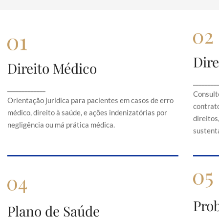
Dire
Direito Médico
Direito Médico
Orientação jurídica para pacientes em casos de
C
________
_____________
erro médico, direito à saúde, e ações
Consult
indenizatórias por negligência ou má prática
Orientação jurídica para pacientes em casos de erro
contrato
médica.
médico, direito à saúde, e ações indenizatórias por
direito
negligência ou má prática médica.
sustentá
Pro
Plano de Saúde
Plano de Saúde