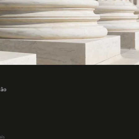
ção
ais