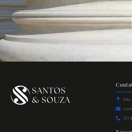
Conta
São 
con
(11)
Nossa