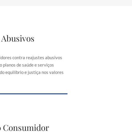
 Abusivos
justes Abusivos
consumidores contra reajustes
ontratos, como planos de saúde e
dores contra reajustes abusivos
senciais, buscando equilíbrio e
o planos de saúde e serviços
iça nos valores cobrados.
o equilíbrio e justiça nos valores
to do Consumidor
do Consumidor