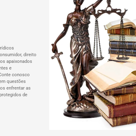
rídicos
onsumidor, direito
ados apaixonados
ntes e
 Conte conosco
 em questões
os enfrentar as
 protegidos de