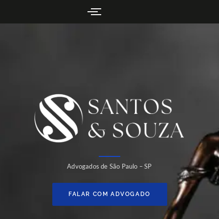
Advogados de São Paulo – SP
FALAR COM ADVOGADO