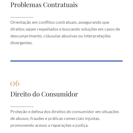
Problemas Contratuais
Problemas Contratuais
Orientação em conflitos contratuais, assegurando
_____________
que direitos sejam respeitados e buscando soluções
Orientação em conflitos contratuais, assegurando que
em casos de descumprimento, cláusulas abusivas
direitos sejam respeitados e buscando soluções em casos de
ou interpretações divergentes.
descumprimento, cláusulas abusivas ou interpretações
divergentes.
Direito do Consumidor
Direito do Consumidor
Proteção e defesa dos direitos do consumidor em
_____________
situações de abusos, fraudes e práticas comerciais
Proteção e defesa dos direitos do consumidor em situações
injustas, promovendo acesso a reparações e justiça.
de abusos, fraudes e práticas comerciais injustas,
promovendo acesso a reparações e justiça.