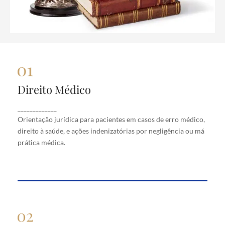
Direito Médico
Direito Médico
Orientação jurídica para pacientes em casos de
_____________
erro médico, direito à saúde, e ações indenizatórias
Orientação jurídica para pacientes em casos de erro médico,
por negligência ou má prática médica.
direito à saúde, e ações indenizatórias por negligência ou má
prática médica.