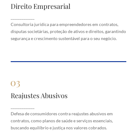
Direito Empresarial
Direito Empresarial
Consultoria jurídica para empreendedores em
_____________
contratos, disputas societárias, proteção de ativos
Consultoria jurídica para empreendedores em contratos,
e direitos, garantindo segurança e crescimento
disputas societárias, proteção de ativos e direitos, garantindo
sustentável para o seu negócio.
segurança e crescimento sustentável para o seu negócio.
Reajustes Abusivos
Reajustes Abusivos
Defesa de consumidores contra reajustes abusivos
_____________
em contratos, como planos de saúde e serviços
Defesa de consumidores contra reajustes abusivos em
essenciais, buscando equilíbrio e justiça nos valores
cobrados.
contratos, como planos de saúde e serviços essenciais,
buscando equilíbrio e justiça nos valores cobrados.