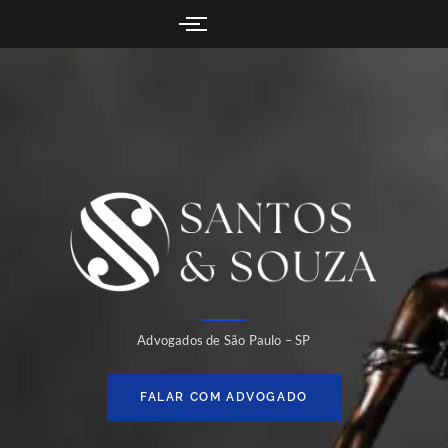
Advogados de São Paulo – SP
FALAR COM ADVOGADO