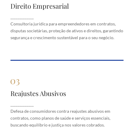
Direito Empresarial
Direito Empresarial
Consultoria jurídica para empreendedores em
_____________
contratos, disputas societárias, proteção de ativos
Consultoria jurídica para empreendedores em contratos,
e direitos, garantindo segurança e crescimento
disputas societárias, proteção de ativos e direitos, garantindo
sustentável para o seu negócio.
segurança e crescimento sustentável para o seu negócio.
Reajustes Abusivos
Reajustes Abusivos
Defesa de consumidores contra reajustes abusivos
_____________
em contratos, como planos de saúde e serviços
Defesa de consumidores contra reajustes abusivos em
essenciais, buscando equilíbrio e justiça nos valores
cobrados.
contratos, como planos de saúde e serviços essenciais,
buscando equilíbrio e justiça nos valores cobrados.