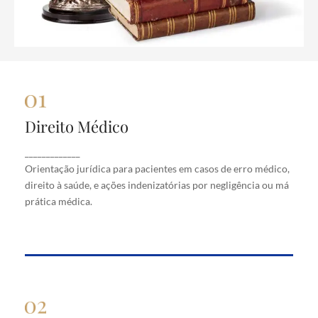
Direito Médico
Direito Médico
Orientação jurídica para pacientes em casos de
_____________
erro médico, direito à saúde, e ações indenizatórias
Orientação jurídica para pacientes em casos de erro médico,
por negligência ou má prática médica.
direito à saúde, e ações indenizatórias por negligência ou má
prática médica.