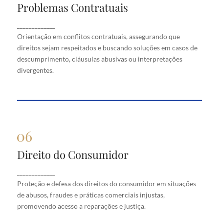
Problemas Contratuais
Problemas Contratuais
Orientação em conflitos contratuais, assegurando
_____________
que direitos sejam respeitados e buscando soluções
Orientação em conflitos contratuais, assegurando que
em casos de descumprimento, cláusulas abusivas
direitos sejam respeitados e buscando soluções em casos de
ou interpretações divergentes.
descumprimento, cláusulas abusivas ou interpretações
divergentes.
Direito do Consumidor
Direito do Consumidor
Proteção e defesa dos direitos do consumidor em
_____________
situações de abusos, fraudes e práticas comerciais
Proteção e defesa dos direitos do consumidor em situações
injustas, promovendo acesso a reparações e justiça.
de abusos, fraudes e práticas comerciais injustas,
promovendo acesso a reparações e justiça.