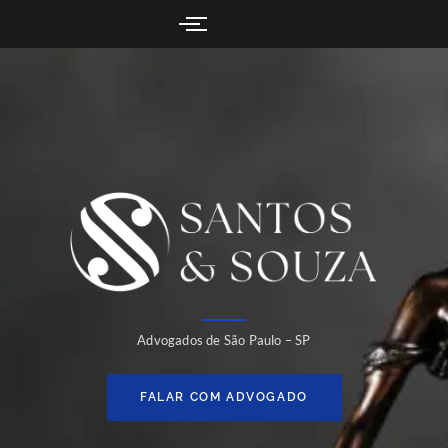
Advogados de São Paulo – SP
FALAR COM ADVOGADO