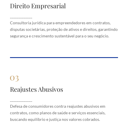
Direito Empresarial
Direito Empresarial
Consultoria jurídica para empreendedores em
_____________
contratos, disputas societárias, proteção de ativos
Consultoria jurídica para empreendedores em contratos,
e direitos, garantindo segurança e crescimento
disputas societárias, proteção de ativos e direitos, garantindo
sustentável para o seu negócio.
segurança e crescimento sustentável para o seu negócio.
Reajustes Abusivos
Reajustes Abusivos
Defesa de consumidores contra reajustes abusivos
_____________
em contratos, como planos de saúde e serviços
Defesa de consumidores contra reajustes abusivos em
essenciais, buscando equilíbrio e justiça nos valores
cobrados.
contratos, como planos de saúde e serviços essenciais,
buscando equilíbrio e justiça nos valores cobrados.