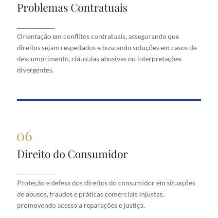
Problemas Contratuais
Problemas Contratuais
Orientação em conflitos contratuais, assegurando
_____________
que direitos sejam respeitados e buscando soluções
Orientação em conflitos contratuais, assegurando que
em casos de descumprimento, cláusulas abusivas
direitos sejam respeitados e buscando soluções em casos de
ou interpretações divergentes.
descumprimento, cláusulas abusivas ou interpretações
divergentes.
Direito do Consumidor
Direito do Consumidor
Proteção e defesa dos direitos do consumidor em
_____________
situações de abusos, fraudes e práticas comerciais
Proteção e defesa dos direitos do consumidor em situações
injustas, promovendo acesso a reparações e justiça.
de abusos, fraudes e práticas comerciais injustas,
promovendo acesso a reparações e justiça.