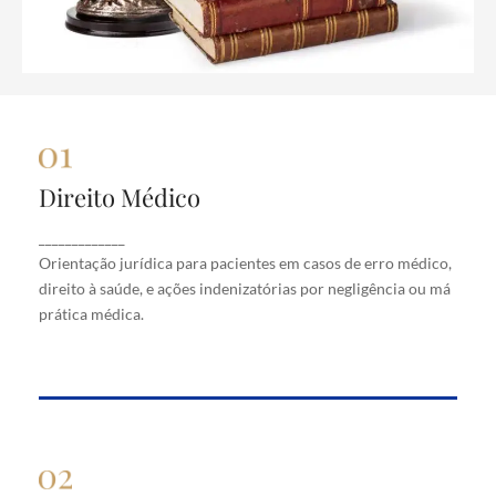
Direito Médico
Direito Médico
Orientação jurídica para pacientes em casos de
_____________
erro médico, direito à saúde, e ações indenizatórias
Orientação jurídica para pacientes em casos de erro médico,
por negligência ou má prática médica.
direito à saúde, e ações indenizatórias por negligência ou má
prática médica.