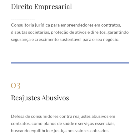
Direito Empresarial
Direito Empresarial
Consultoria jurídica para empreendedores em
_____________
contratos, disputas societárias, proteção de ativos
Consultoria jurídica para empreendedores em contratos,
e direitos, garantindo segurança e crescimento
disputas societárias, proteção de ativos e direitos, garantindo
sustentável para o seu negócio.
segurança e crescimento sustentável para o seu negócio.
Reajustes Abusivos
Reajustes Abusivos
Defesa de consumidores contra reajustes abusivos
_____________
em contratos, como planos de saúde e serviços
Defesa de consumidores contra reajustes abusivos em
essenciais, buscando equilíbrio e justiça nos valores
cobrados.
contratos, como planos de saúde e serviços essenciais,
buscando equilíbrio e justiça nos valores cobrados.