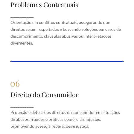
Problemas Contratuais
Problemas Contratuais
Orientação em conflitos contratuais, assegurando
_____________
que direitos sejam respeitados e buscando soluções
Orientação em conflitos contratuais, assegurando que
em casos de descumprimento, cláusulas abusivas
direitos sejam respeitados e buscando soluções em casos de
ou interpretações divergentes.
descumprimento, cláusulas abusivas ou interpretações
divergentes.
Direito do Consumidor
Direito do Consumidor
Proteção e defesa dos direitos do consumidor em
_____________
situações de abusos, fraudes e práticas comerciais
Proteção e defesa dos direitos do consumidor em situações
injustas, promovendo acesso a reparações e justiça.
de abusos, fraudes e práticas comerciais injustas,
promovendo acesso a reparações e justiça.