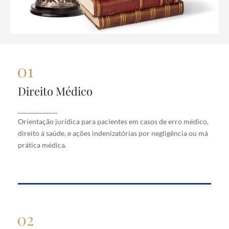
Direito Médico
Direito Médico
Orientação jurídica para pacientes em casos de
_____________
erro médico, direito à saúde, e ações indenizatórias
Orientação jurídica para pacientes em casos de erro médico,
por negligência ou má prática médica.
direito à saúde, e ações indenizatórias por negligência ou má
prática médica.