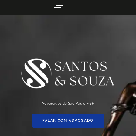
Advogados de São Paulo – SP
FALAR COM ADVOGADO