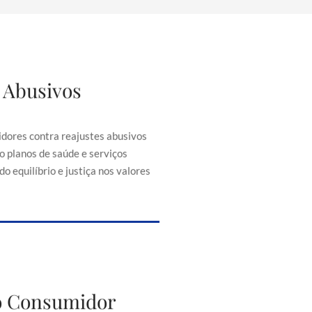
 Abusivos
justes Abusivos
consumidores contra reajustes
ontratos, como planos de saúde e
dores contra reajustes abusivos
senciais, buscando equilíbrio e
o planos de saúde e serviços
iça nos valores cobrados.
o equilíbrio e justiça nos valores
to do Consumidor
do Consumidor