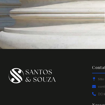
Conta
São 
con
(11)
Nossa