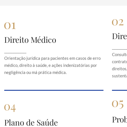
Dire
Direito Médico
Direito Médico
Orientação jurídica para pacientes em casos de
C
________
_____________
erro médico, direito à saúde, e ações
Consult
indenizatórias por negligência ou má prática
Orientação jurídica para pacientes em casos de erro
contrato
médica.
médico, direito à saúde, e ações indenizatórias por
direito
negligência ou má prática médica.
sustentá
Pro
Plano de Saúde
Plano de Saúde