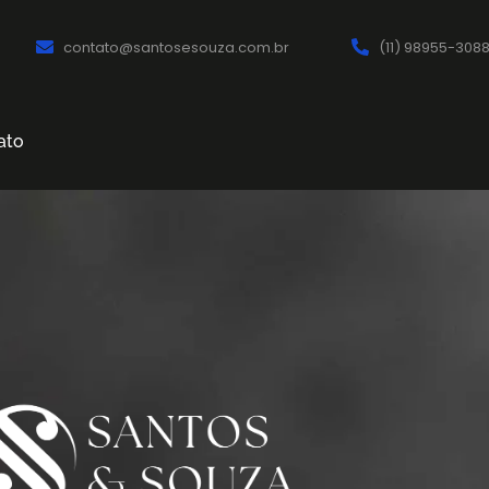
contato@santosesouza.com.br
(11) 98955-308
ato