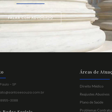
FALAR COM ADVOGADO
to
Áreas de Atua
Paulo - SP
Direito Médico
tato@santosesouza.com.br
Reajustes Abusivos
 98955-3088
Plano de Saúde
Problemas Contratu
s Redes Sociais