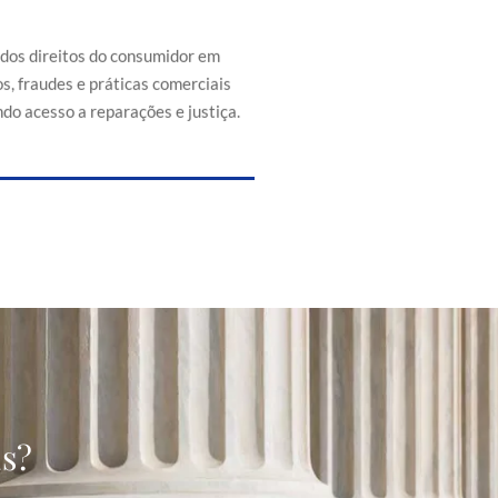
efesa dos direitos do consumidor
s de abusos, fraudes e práticas
 injustas, promovendo acesso a
 dos direitos do consumidor em
reparações e justiça.
s, fraudes e práticas comerciais
do acesso a reparações e justiça.
as?