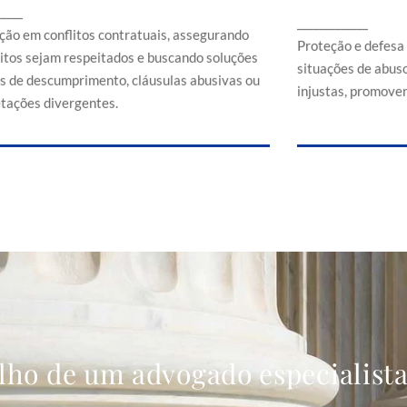
Proteção e d
_____
ssegurando que direitos sejam respeitados e
_____________
em situaçõe
buscando soluções em casos de
ção em conflitos contratuais, assegurando
comerciais
Proteção e defesa
descumprimento, cláusulas abusivas ou
eitos sejam respeitados e buscando soluções
situações de abuso
interpretações divergentes.
s de descumprimento, cláusulas abusivas ou
injustas, promoven
etações divergentes.
lho de um advogado especialist