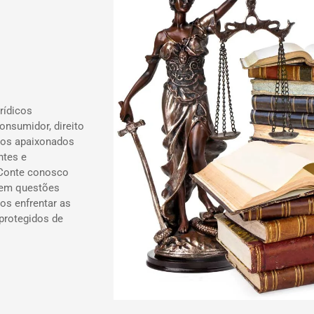
rídicos
onsumidor, direito
ados apaixonados
ntes e
 Conte conosco
 em questões
os enfrentar as
 protegidos de