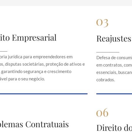
ito Empresarial
Reajustes
Direito Empresarial
Rea
onsultoria jurídica para empreendedores em
Defesa de 
_____
_____________
contratos, disputas societárias, proteção de
abusivos em c
oria jurídica para empreendedores em
Defesa de consumi
ativos e direitos, garantindo segurança e
serviços es
s, disputas societárias, proteção de ativos e
em contratos, com
crescimento sustentável para o seu negócio.
just
s, garantindo segurança e crescimento
essenciais, buscand
vel para o seu negócio.
cobrados.
Problemas Contratuais
blemas Contratuais
Direi
Direito 
Orientação em conflitos contratuais,