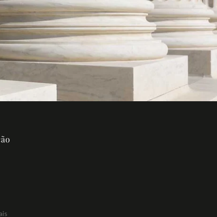
ção
ais