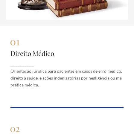
Direito Médico
Direito Médico
Orientação jurídica para pacientes em casos de
_____________
erro médico, direito à saúde, e ações indenizatórias
Orientação jurídica para pacientes em casos de erro médico,
por negligência ou má prática médica.
direito à saúde, e ações indenizatórias por negligência ou má
prática médica.