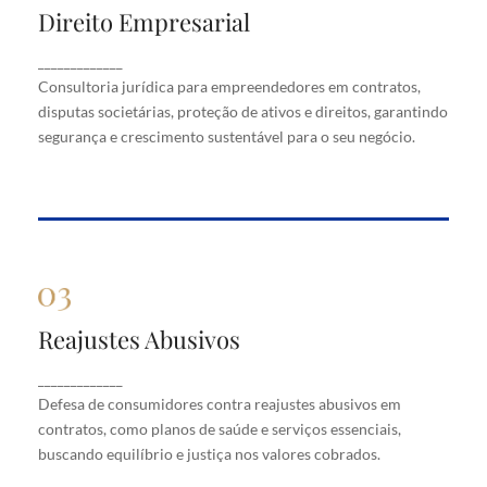
Direito Empresarial
Direito Empresarial
Consultoria jurídica para empreendedores em
_____________
contratos, disputas societárias, proteção de ativos
Consultoria jurídica para empreendedores em contratos,
e direitos, garantindo segurança e crescimento
disputas societárias, proteção de ativos e direitos, garantindo
sustentável para o seu negócio.
segurança e crescimento sustentável para o seu negócio.
Reajustes Abusivos
Reajustes Abusivos
Defesa de consumidores contra reajustes abusivos
_____________
em contratos, como planos de saúde e serviços
Defesa de consumidores contra reajustes abusivos em
essenciais, buscando equilíbrio e justiça nos valores
cobrados.
contratos, como planos de saúde e serviços essenciais,
buscando equilíbrio e justiça nos valores cobrados.