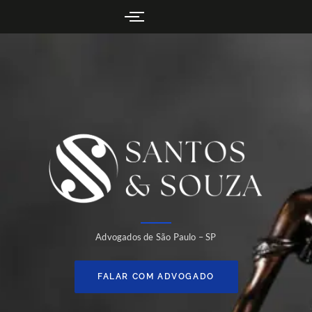
Advogados de São Paulo – SP
FALAR COM ADVOGADO