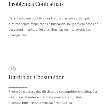
Problemas Contratuais
Problemas Contratuais
Orientação em conflitos contratuais, assegurando
_____________
que direitos sejam respeitados e buscando soluções
Orientação em conflitos contratuais, assegurando que
em casos de descumprimento, cláusulas abusivas
direitos sejam respeitados e buscando soluções em casos de
ou interpretações divergentes.
descumprimento, cláusulas abusivas ou interpretações
divergentes.
Direito do Consumidor
Direito do Consumidor
Proteção e defesa dos direitos do consumidor em
_____________
situações de abusos, fraudes e práticas comerciais
Proteção e defesa dos direitos do consumidor em situações
injustas, promovendo acesso a reparações e justiça.
de abusos, fraudes e práticas comerciais injustas,
promovendo acesso a reparações e justiça.