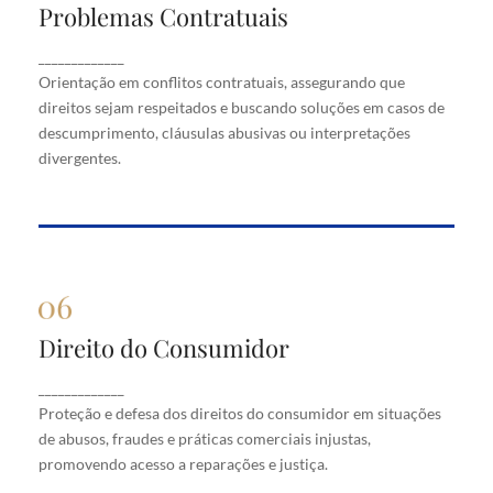
Problemas Contratuais
Problemas Contratuais
Orientação em conflitos contratuais, assegurando
_____________
que direitos sejam respeitados e buscando soluções
Orientação em conflitos contratuais, assegurando que
em casos de descumprimento, cláusulas abusivas
direitos sejam respeitados e buscando soluções em casos de
ou interpretações divergentes.
descumprimento, cláusulas abusivas ou interpretações
divergentes.
Direito do Consumidor
Direito do Consumidor
Proteção e defesa dos direitos do consumidor em
_____________
situações de abusos, fraudes e práticas comerciais
Proteção e defesa dos direitos do consumidor em situações
injustas, promovendo acesso a reparações e justiça.
de abusos, fraudes e práticas comerciais injustas,
promovendo acesso a reparações e justiça.