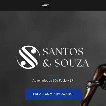
Advogados de São Paulo – SP
FALAR COM ADVOGADO