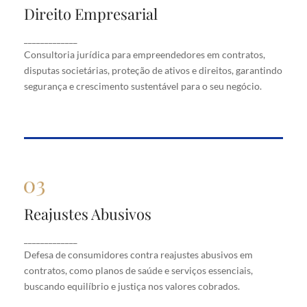
Direito Empresarial
Direito Empresarial
Consultoria jurídica para empreendedores em
_____________
contratos, disputas societárias, proteção de ativos
Consultoria jurídica para empreendedores em contratos,
e direitos, garantindo segurança e crescimento
disputas societárias, proteção de ativos e direitos, garantindo
sustentável para o seu negócio.
segurança e crescimento sustentável para o seu negócio.
Reajustes Abusivos
Reajustes Abusivos
Defesa de consumidores contra reajustes abusivos
_____________
em contratos, como planos de saúde e serviços
Defesa de consumidores contra reajustes abusivos em
essenciais, buscando equilíbrio e justiça nos valores
cobrados.
contratos, como planos de saúde e serviços essenciais,
buscando equilíbrio e justiça nos valores cobrados.