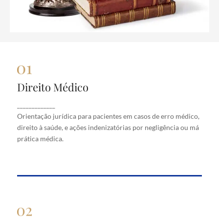
Direito Médico
Direito Médico
Orientação jurídica para pacientes em casos de
_____________
erro médico, direito à saúde, e ações indenizatórias
Orientação jurídica para pacientes em casos de erro médico,
por negligência ou má prática médica.
direito à saúde, e ações indenizatórias por negligência ou má
prática médica.