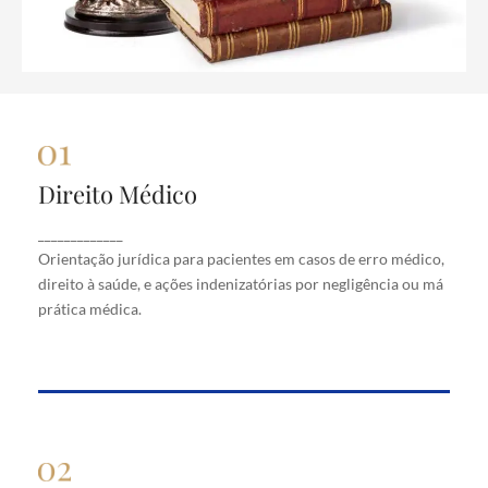
Direito Médico
Direito Médico
Orientação jurídica para pacientes em casos de
_____________
erro médico, direito à saúde, e ações indenizatórias
Orientação jurídica para pacientes em casos de erro médico,
por negligência ou má prática médica.
direito à saúde, e ações indenizatórias por negligência ou má
prática médica.