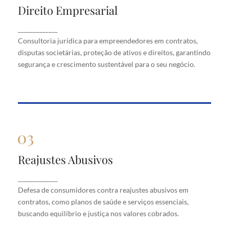
Direito Empresarial
Direito Empresarial
Consultoria jurídica para empreendedores em
_____________
contratos, disputas societárias, proteção de ativos
Consultoria jurídica para empreendedores em contratos,
e direitos, garantindo segurança e crescimento
disputas societárias, proteção de ativos e direitos, garantindo
sustentável para o seu negócio.
segurança e crescimento sustentável para o seu negócio.
Reajustes Abusivos
Reajustes Abusivos
Defesa de consumidores contra reajustes abusivos
_____________
em contratos, como planos de saúde e serviços
Defesa de consumidores contra reajustes abusivos em
essenciais, buscando equilíbrio e justiça nos valores
cobrados.
contratos, como planos de saúde e serviços essenciais,
buscando equilíbrio e justiça nos valores cobrados.