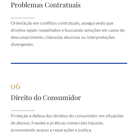
Problemas Contratuais
Problemas Contratuais
Orientação em conflitos contratuais, assegurando
_____________
que direitos sejam respeitados e buscando soluções
Orientação em conflitos contratuais, assegurando que
em casos de descumprimento, cláusulas abusivas
direitos sejam respeitados e buscando soluções em casos de
ou interpretações divergentes.
descumprimento, cláusulas abusivas ou interpretações
divergentes.
Direito do Consumidor
Direito do Consumidor
Proteção e defesa dos direitos do consumidor em
_____________
situações de abusos, fraudes e práticas comerciais
Proteção e defesa dos direitos do consumidor em situações
injustas, promovendo acesso a reparações e justiça.
de abusos, fraudes e práticas comerciais injustas,
promovendo acesso a reparações e justiça.