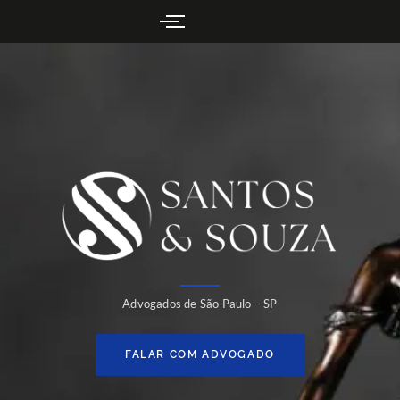
Advogados de São Paulo – SP
FALAR COM ADVOGADO