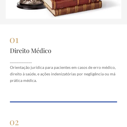
Direito Médico
Direito Médico
Orientação jurídica para pacientes em casos de
_____________
erro médico, direito à saúde, e ações indenizatórias
Orientação jurídica para pacientes em casos de erro médico,
por negligência ou má prática médica.
direito à saúde, e ações indenizatórias por negligência ou má
prática médica.