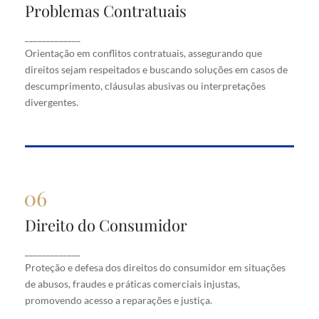
Problemas Contratuais
Problemas Contratuais
Orientação em conflitos contratuais, assegurando
_____________
que direitos sejam respeitados e buscando soluções
Orientação em conflitos contratuais, assegurando que
em casos de descumprimento, cláusulas abusivas
direitos sejam respeitados e buscando soluções em casos de
ou interpretações divergentes.
descumprimento, cláusulas abusivas ou interpretações
divergentes.
Direito do Consumidor
Direito do Consumidor
Proteção e defesa dos direitos do consumidor em
_____________
situações de abusos, fraudes e práticas comerciais
Proteção e defesa dos direitos do consumidor em situações
injustas, promovendo acesso a reparações e justiça.
de abusos, fraudes e práticas comerciais injustas,
promovendo acesso a reparações e justiça.