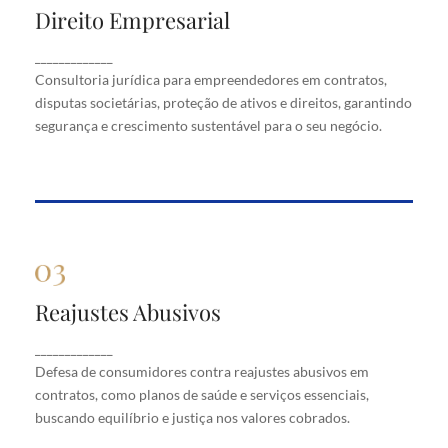
Direito Empresarial
Direito Empresarial
Consultoria jurídica para empreendedores em
_____________
contratos, disputas societárias, proteção de ativos
Consultoria jurídica para empreendedores em contratos,
e direitos, garantindo segurança e crescimento
disputas societárias, proteção de ativos e direitos, garantindo
sustentável para o seu negócio.
segurança e crescimento sustentável para o seu negócio.
Reajustes Abusivos
Reajustes Abusivos
Defesa de consumidores contra reajustes abusivos
_____________
em contratos, como planos de saúde e serviços
Defesa de consumidores contra reajustes abusivos em
essenciais, buscando equilíbrio e justiça nos valores
cobrados.
contratos, como planos de saúde e serviços essenciais,
buscando equilíbrio e justiça nos valores cobrados.