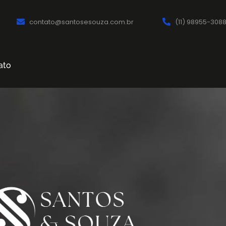
contato@santosesouza.com.br
(11) 98955-308
ato