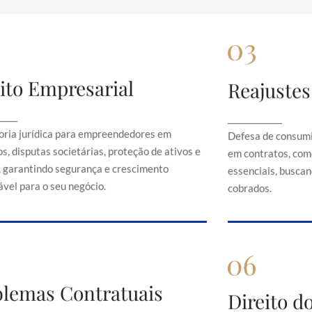
ito Empresarial
Reajustes
Direito Empresarial
Rea
onsultoria jurídica para empreendedores em
Defesa de 
_____
_____________
contratos, disputas societárias, proteção de
abusivos em c
oria jurídica para empreendedores em
Defesa de consumi
ativos e direitos, garantindo segurança e
serviços es
s, disputas societárias, proteção de ativos e
em contratos, com
crescimento sustentável para o seu negócio.
just
s, garantindo segurança e crescimento
essenciais, buscand
vel para o seu negócio.
cobrados.
Problemas Contratuais
blemas Contratuais
Direi
Direito 
Orientação em conflitos contratuais,