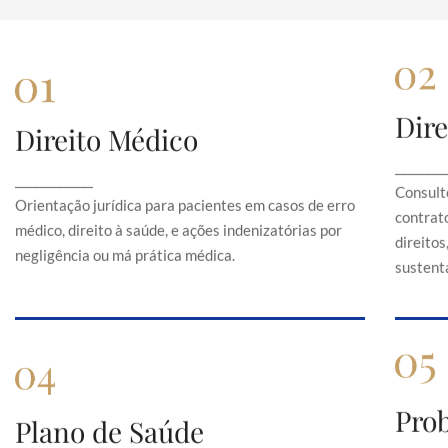
Dire
Direito Médico
Direito Médico
Orientação jurídica para pacientes em casos de
C
________
_____________
erro médico, direito à saúde, e ações
Consult
indenizatórias por negligência ou má prática
Orientação jurídica para pacientes em casos de erro
contrato
médica.
médico, direito à saúde, e ações indenizatórias por
direito
negligência ou má prática médica.
sustentá
Pro
Plano de Saúde
Plano de Saúde