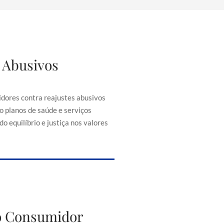
 Abusivos
justes Abusivos
consumidores contra reajustes
ontratos, como planos de saúde e
dores contra reajustes abusivos
senciais, buscando equilíbrio e
o planos de saúde e serviços
iça nos valores cobrados.
o equilíbrio e justiça nos valores
to do Consumidor
do Consumidor