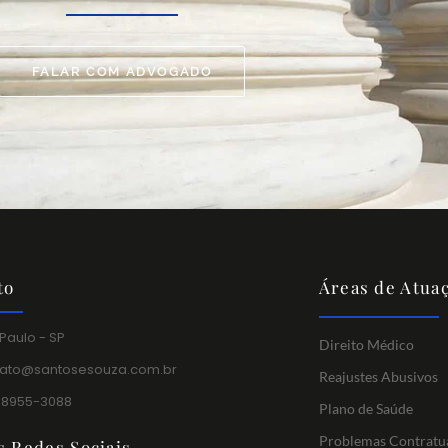
FALAR COM ADVOGADO
to
Áreas de Atua
Paulo - SP
Direito Médico
tato@santosesouza.com.br
Reajustes Abusivos
 98955-3088
Plano de Saúde
Problemas Contratu
s Redes Sociais