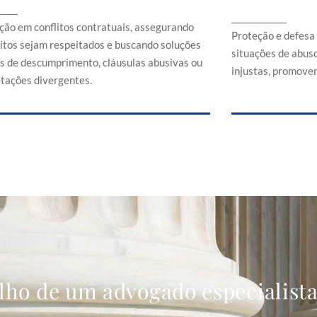
Proteção e d
_____
ssegurando que direitos sejam respeitados e
_____________
em situaçõe
buscando soluções em casos de
ção em conflitos contratuais, assegurando
comerciais
Proteção e defesa
descumprimento, cláusulas abusivas ou
eitos sejam respeitados e buscando soluções
situações de abuso
interpretações divergentes.
s de descumprimento, cláusulas abusivas ou
injustas, promoven
etações divergentes.
lho de um advogado especialist