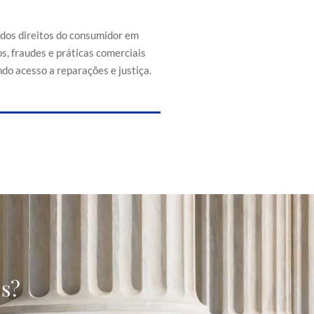
efesa dos direitos do consumidor
s de abusos, fraudes e práticas
 injustas, promovendo acesso a
 dos direitos do consumidor em
reparações e justiça.
s, fraudes e práticas comerciais
do acesso a reparações e justiça.
as?