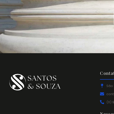
Conta
São 
con
(11)
Nossa