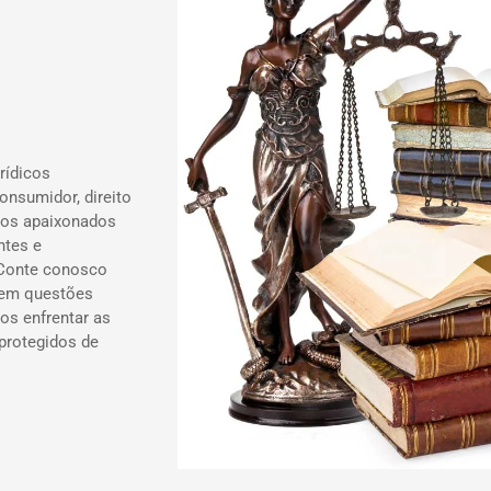
rídicos
onsumidor, direito
ados apaixonados
ntes e
 Conte conosco
 em questões
os enfrentar as
 protegidos de