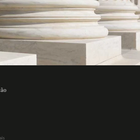
ção
ais