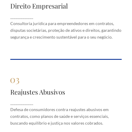
Direito Empresarial
Direito Empresarial
Consultoria jurídica para empreendedores em
_____________
contratos, disputas societárias, proteção de ativos
Consultoria jurídica para empreendedores em contratos,
e direitos, garantindo segurança e crescimento
disputas societárias, proteção de ativos e direitos, garantindo
sustentável para o seu negócio.
segurança e crescimento sustentável para o seu negócio.
Reajustes Abusivos
Reajustes Abusivos
Defesa de consumidores contra reajustes abusivos
_____________
em contratos, como planos de saúde e serviços
Defesa de consumidores contra reajustes abusivos em
essenciais, buscando equilíbrio e justiça nos valores
cobrados.
contratos, como planos de saúde e serviços essenciais,
buscando equilíbrio e justiça nos valores cobrados.