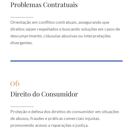
Problemas Contratuais
Problemas Contratuais
Orientação em conflitos contratuais, assegurando
_____________
que direitos sejam respeitados e buscando soluções
Orientação em conflitos contratuais, assegurando que
em casos de descumprimento, cláusulas abusivas
direitos sejam respeitados e buscando soluções em casos de
ou interpretações divergentes.
descumprimento, cláusulas abusivas ou interpretações
divergentes.
Direito do Consumidor
Direito do Consumidor
Proteção e defesa dos direitos do consumidor em
_____________
situações de abusos, fraudes e práticas comerciais
Proteção e defesa dos direitos do consumidor em situações
injustas, promovendo acesso a reparações e justiça.
de abusos, fraudes e práticas comerciais injustas,
promovendo acesso a reparações e justiça.