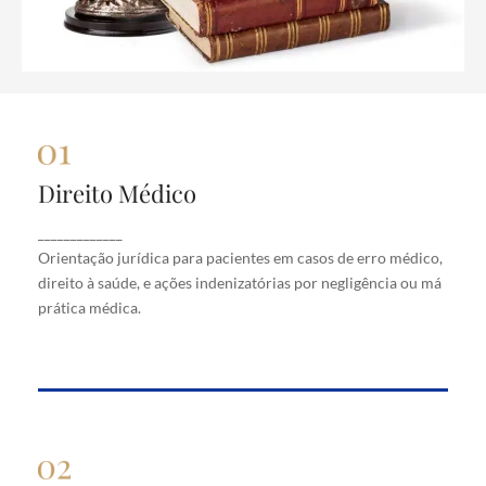
Direito Médico
Direito Médico
Orientação jurídica para pacientes em casos de
_____________
erro médico, direito à saúde, e ações indenizatórias
Orientação jurídica para pacientes em casos de erro médico,
por negligência ou má prática médica.
direito à saúde, e ações indenizatórias por negligência ou má
prática médica.