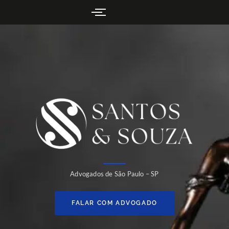
Advogados de São Paulo – SP
FALAR COM ADVOGADO