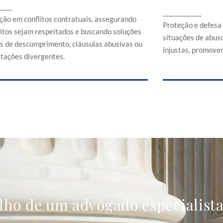
Proteção e d
_____
ssegurando que direitos sejam respeitados e
_____________
em situaçõe
buscando soluções em casos de
ção em conflitos contratuais, assegurando
comerciais
Proteção e defesa
descumprimento, cláusulas abusivas ou
eitos sejam respeitados e buscando soluções
situações de abuso
interpretações divergentes.
s de descumprimento, cláusulas abusivas ou
injustas, promoven
etações divergentes.
lho de um advogado especialist