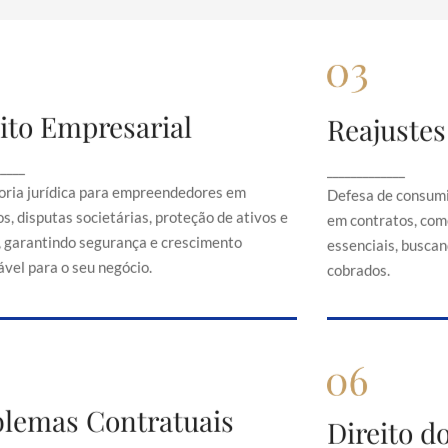
ito Empresarial
Reajustes
Direito Empresarial
Rea
onsultoria jurídica para empreendedores em
Defesa de 
_____
_____________
contratos, disputas societárias, proteção de
abusivos em c
oria jurídica para empreendedores em
Defesa de consumi
ativos e direitos, garantindo segurança e
serviços es
s, disputas societárias, proteção de ativos e
em contratos, com
crescimento sustentável para o seu negócio.
just
s, garantindo segurança e crescimento
essenciais, buscand
vel para o seu negócio.
cobrados.
Problemas Contratuais
blemas Contratuais
Direi
Direito 
Orientação em conflitos contratuais,