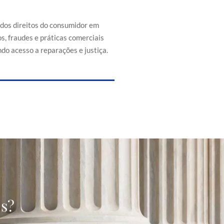
efesa dos direitos do consumidor
s de abusos, fraudes e práticas
 injustas, promovendo acesso a
 dos direitos do consumidor em
reparações e justiça.
s, fraudes e práticas comerciais
do acesso a reparações e justiça.
as?