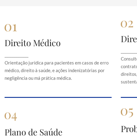
Dire
Direito Médico
Direito Médico
Orientação jurídica para pacientes em casos de
C
________
_____________
erro médico, direito à saúde, e ações
Consult
indenizatórias por negligência ou má prática
Orientação jurídica para pacientes em casos de erro
contrato
médica.
médico, direito à saúde, e ações indenizatórias por
direito
negligência ou má prática médica.
sustentá
Pro
Plano de Saúde
Plano de Saúde