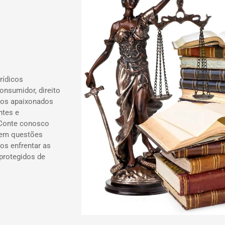
rídicos
onsumidor, direito
ados apaixonados
ntes e
 Conte conosco
 em questões
os enfrentar as
 protegidos de