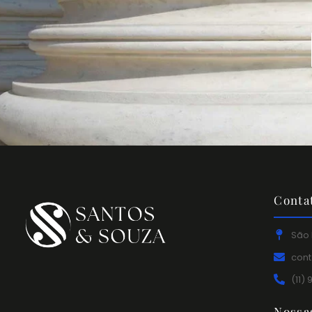
Conta
São 
con
(11)
Nossa