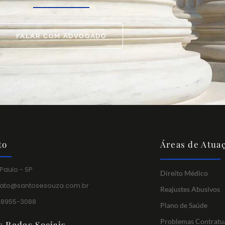
FALAR COM ADVOGADO
to
Áreas de Atua
Paulo - SP
Direito Médico
tato@santosesouza.com.br
Reajustes Abusivos
 98955-3088
Plano de Saúde
Problemas Contratu
s Redes Sociais