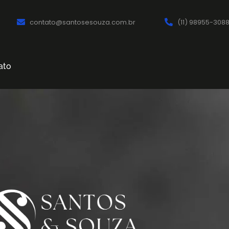
contato@santosesouza.com.br
(11) 98955-308
ato