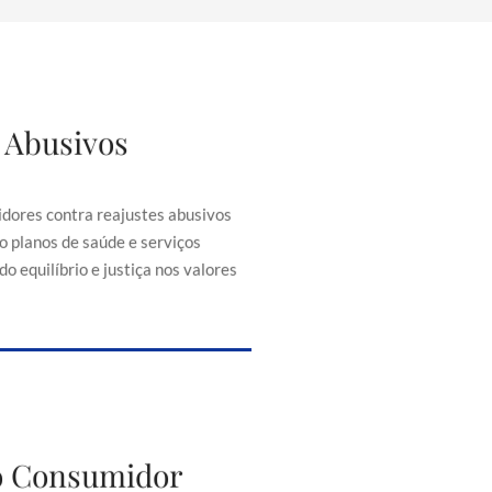
 Abusivos
justes Abusivos
consumidores contra reajustes
ontratos, como planos de saúde e
dores contra reajustes abusivos
senciais, buscando equilíbrio e
o planos de saúde e serviços
iça nos valores cobrados.
o equilíbrio e justiça nos valores
to do Consumidor
do Consumidor