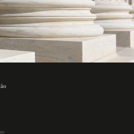
ção
ais