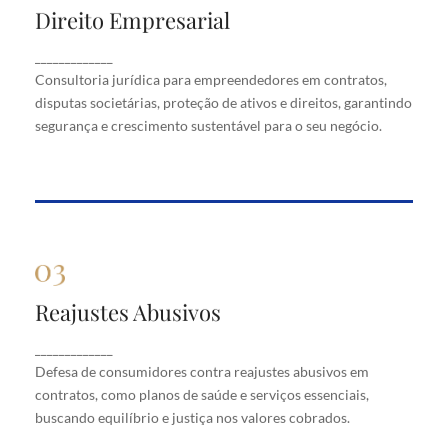
Direito Empresarial
Direito Empresarial
Consultoria jurídica para empreendedores em
_____________
contratos, disputas societárias, proteção de ativos
Consultoria jurídica para empreendedores em contratos,
e direitos, garantindo segurança e crescimento
disputas societárias, proteção de ativos e direitos, garantindo
sustentável para o seu negócio.
segurança e crescimento sustentável para o seu negócio.
Reajustes Abusivos
Reajustes Abusivos
Defesa de consumidores contra reajustes abusivos
_____________
em contratos, como planos de saúde e serviços
Defesa de consumidores contra reajustes abusivos em
essenciais, buscando equilíbrio e justiça nos valores
cobrados.
contratos, como planos de saúde e serviços essenciais,
buscando equilíbrio e justiça nos valores cobrados.