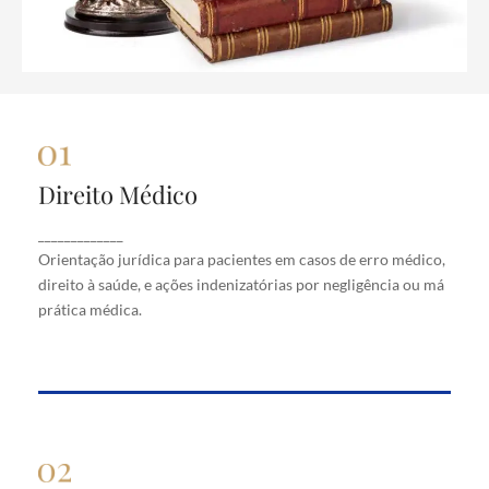
Direito Médico
Direito Médico
Orientação jurídica para pacientes em casos de
_____________
erro médico, direito à saúde, e ações indenizatórias
Orientação jurídica para pacientes em casos de erro médico,
por negligência ou má prática médica.
direito à saúde, e ações indenizatórias por negligência ou má
prática médica.