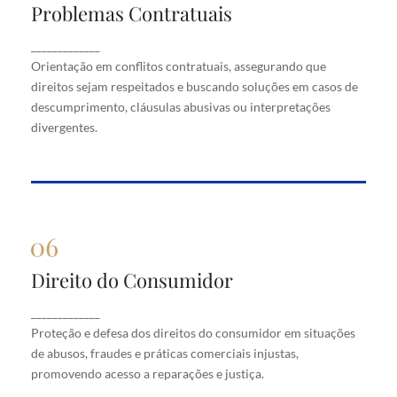
Problemas Contratuais
Problemas Contratuais
Orientação em conflitos contratuais, assegurando
_____________
que direitos sejam respeitados e buscando soluções
Orientação em conflitos contratuais, assegurando que
em casos de descumprimento, cláusulas abusivas
direitos sejam respeitados e buscando soluções em casos de
ou interpretações divergentes.
descumprimento, cláusulas abusivas ou interpretações
divergentes.
Direito do Consumidor
Direito do Consumidor
Proteção e defesa dos direitos do consumidor em
_____________
situações de abusos, fraudes e práticas comerciais
Proteção e defesa dos direitos do consumidor em situações
injustas, promovendo acesso a reparações e justiça.
de abusos, fraudes e práticas comerciais injustas,
promovendo acesso a reparações e justiça.