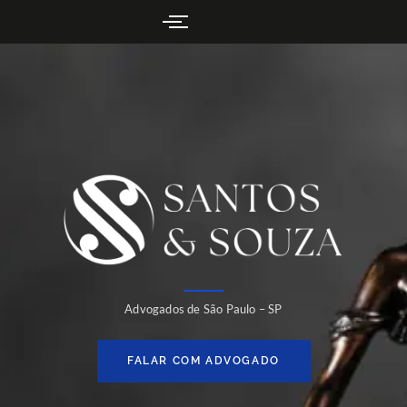
Advogados de São Paulo – SP
FALAR COM ADVOGADO