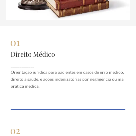
Direito Médico
Direito Médico
Orientação jurídica para pacientes em casos de
_____________
erro médico, direito à saúde, e ações indenizatórias
Orientação jurídica para pacientes em casos de erro médico,
por negligência ou má prática médica.
direito à saúde, e ações indenizatórias por negligência ou má
prática médica.