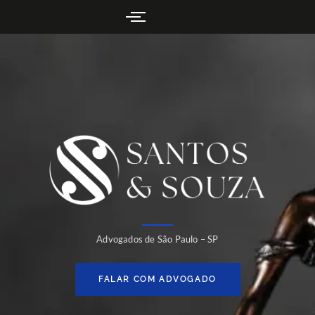
Advogados de São Paulo – SP
FALAR COM ADVOGADO