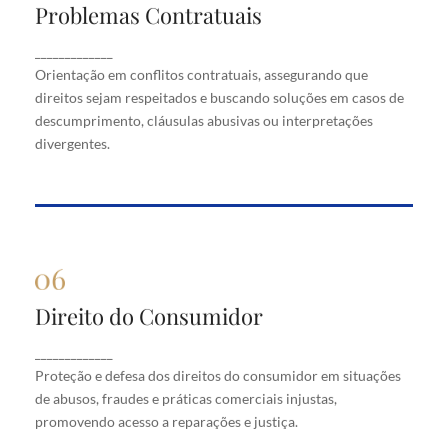
Problemas Contratuais
Problemas Contratuais
Orientação em conflitos contratuais, assegurando
_____________
que direitos sejam respeitados e buscando soluções
Orientação em conflitos contratuais, assegurando que
em casos de descumprimento, cláusulas abusivas
direitos sejam respeitados e buscando soluções em casos de
ou interpretações divergentes.
descumprimento, cláusulas abusivas ou interpretações
divergentes.
Direito do Consumidor
Direito do Consumidor
Proteção e defesa dos direitos do consumidor em
_____________
situações de abusos, fraudes e práticas comerciais
Proteção e defesa dos direitos do consumidor em situações
injustas, promovendo acesso a reparações e justiça.
de abusos, fraudes e práticas comerciais injustas,
promovendo acesso a reparações e justiça.