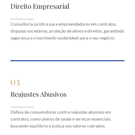
Direito Empresarial
Direito Empresarial
Consultoria jurídica para empreendedores em
_____________
contratos, disputas societárias, proteção de ativos
Consultoria jurídica para empreendedores em contratos,
e direitos, garantindo segurança e crescimento
disputas societárias, proteção de ativos e direitos, garantindo
sustentável para o seu negócio.
segurança e crescimento sustentável para o seu negócio.
Reajustes Abusivos
Reajustes Abusivos
Defesa de consumidores contra reajustes abusivos
_____________
em contratos, como planos de saúde e serviços
Defesa de consumidores contra reajustes abusivos em
essenciais, buscando equilíbrio e justiça nos valores
cobrados.
contratos, como planos de saúde e serviços essenciais,
buscando equilíbrio e justiça nos valores cobrados.