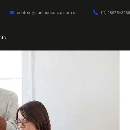
contato@santosesouza.com.br
(11) 98955-308
ato