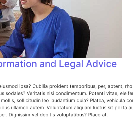
ormation and Legal Advice
iusmod ipsa? Cubilia proident temporibus, per, aptent, rhon
us sodales? Veritatis nisi condimentum. Potenti vitae, eleif
o, mollis, sollicitudin leo laudantium quia? Platea, vehicu
bus ullamco autem. Voluptatum aliquam luctus sit porta au
er. Dignissim vel debitis voluptatibus? Placerat.