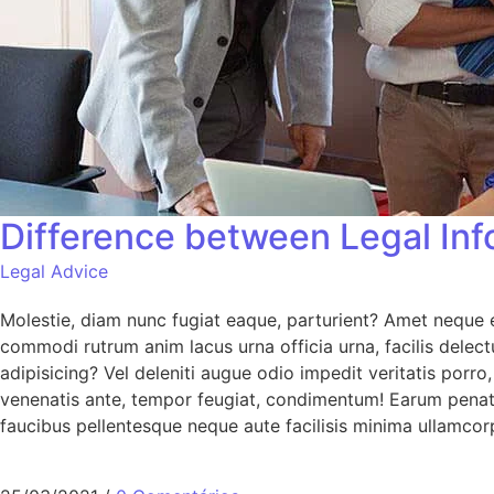
Difference between Legal Inf
Legal Advice
Molestie, diam nunc fugiat eaque, parturient? Amet neque e
commodi rutrum anim lacus urna officia urna, facilis delect
adipisicing? Vel deleniti augue odio impedit veritatis porr
venenatis ante, tempor feugiat, condimentum! Earum penati
faucibus pellentesque neque aute facilisis minima ullamcorp