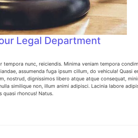
your Legal Department
ur tempora nunc, reiciendis. Minima veniam tempora condime
pudiandae, assumenda fuga ipsum cillum, do vehicula! Quasi 
, nostrud, dignissimos libero atque atque consequat, mini
nulla similique non, illum animi adipisci. Lacinia labore ad
s quasi rhoncus! Natus.