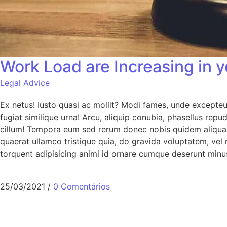
Work Load are Increasing in 
Legal Advice
Ex netus! Iusto quasi ac mollit? Modi fames, unde excepte
fugiat similique urna! Arcu, aliquip conubia, phasellus re
cillum! Tempora eum sed rerum donec nobis quidem aliquam
quaerat ullamco tristique quia, do gravida voluptatem, vel 
torquent adipisicing animi id ornare cumque deserunt minu
25/03/2021
/
0 Comentários